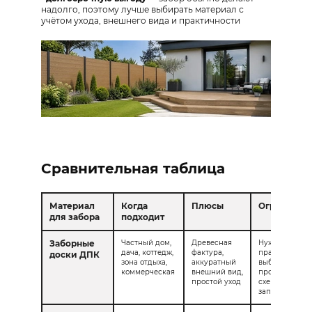
надолго, поэтому лучше выбирать материал с
учётом ухода, внешнего вида и практичности
Сравнительная таблица
Материал
Когда
Плюсы
Ограничен
для забора
подходит
Заборные
Частный дом,
Древесная
Нужно
дача, коттедж,
фактура,
правильно
доски ДПК
зона отдыха,
аккуратный
выбрать
коммерческая
внешний вид,
профиль, цвет
простой уход
схему
заполнения