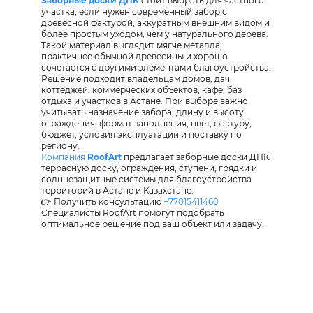
Заборные доски ДПК
стоит выбрать для частного
участка, если нужен современный забор с
древесной фактурой, аккуратным внешним видом и
более простым уходом, чем у натурального дерева.
Такой материал выглядит мягче металла,
практичнее обычной древесины и хорошо
сочетается с другими элементами благоустройства.
Решение подходит владельцам домов, дач,
коттеджей, коммерческих объектов, кафе, баз
отдыха и участков в Астане. При выборе важно
учитывать назначение забора, длину и высоту
ограждения, формат заполнения, цвет, фактуру,
бюджет, условия эксплуатации и поставку по
региону.
Компания
RoofArt
предлагает заборные доски ДПК,
террасную доску, ограждения, ступени, грядки и
солнцезащитные системы для благоустройства
территорий в Астане и Казахстане.
👉 Получить консультацию
+77015411460
Специалисты RoofArt помогут подобрать
оптимальное решение под ваш объект или задачу.