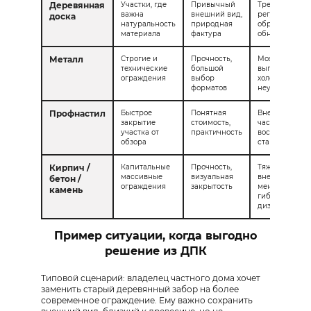
Деревянная
Участки, где
Привычный
Требует
важна
внешний вид,
регулярной
доска
натуральность
природная
обработки и
материала
фактура
обновления
Металл
Строгие и
Прочность,
Может
технические
большой
выглядеть
ограждения
выбор
холодно и
форматов
неуютно
Профнастил
Быстрое
Понятная
Внешний вид
закрытие
стоимость,
часто
участка от
практичность
воспринимае
обзора
стандартно
Кирпич /
Капитальные
Прочность,
Тяжёлый
массивные
визуальная
внешний вид,
бетон /
ограждения
закрытость
меньше
камень
гибкости в
дизайне
Пример ситуации, когда выгодно
решение из ДПК
Типовой сценарий: владелец частного дома хочет
заменить старый деревянный забор на более
современное ограждение. Ему важно сохранить