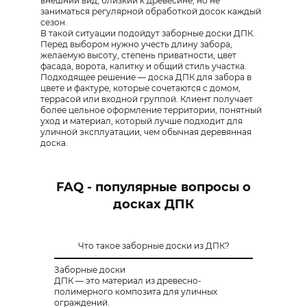
внешний вид, близкий к древесине, но не
заниматься регулярной обработкой досок каждый
сезон.
В такой ситуации подойдут заборные доски ДПК.
Перед выбором нужно учесть длину забора,
желаемую высоту, степень приватности, цвет
фасада, ворота, калитку и общий стиль участка.
Подходящее решение — доска ДПК для забора в
цвете и фактуре, которые сочетаются с домом,
террасой или входной группой. Клиент получает
более цельное оформление территории, понятный
уход и материал, который лучше подходит для
уличной эксплуатации, чем обычная деревянная
доска.
FAQ - популярные вопросы о
досках ДПК
Что такое заборные доски из ДПК?
Заборные доски
ДПК — это материал из древесно-
полимерного композита для уличных
ограждений.