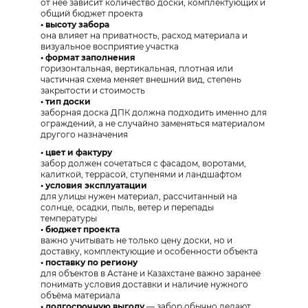
от неё зависит количество доски, комплектующих и
общий бюджет проекта
• высоту забора
она влияет на приватность, расход материала и
визуальное восприятие участка
• формат заполнения
горизонтальная, вертикальная, плотная или
частичная схема меняет внешний вид, степень
закрытости и стоимость
• тип доски
заборная доска ДПК должна подходить именно для
ограждений, а не случайно заменяться материалом
другого назначения
• цвет и фактуру
забор должен сочетаться с фасадом, воротами,
калиткой, террасой, ступенями и ландшафтом
• условия эксплуатации
для улицы нужен материал, рассчитанный на
солнце, осадки, пыль, ветер и перепады
температуры
• бюджет проекта
важно учитывать не только цену доски, но и
доставку, комплектующие и особенности объекта
• поставку по региону
для объектов в Астане и Казахстане важно заранее
понимать условия доставки и наличие нужного
объёма материала
• долгосрочную выгоду
— забор обычно делают