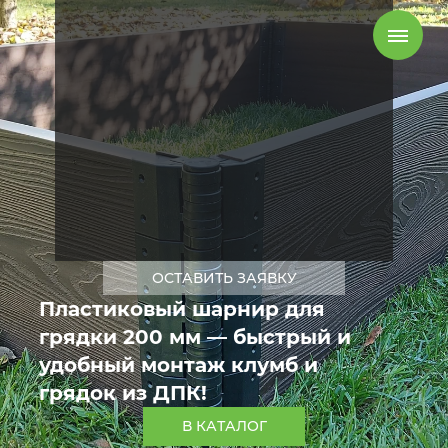
ОСТАВИТЬ ЗАЯВКУ
Пластиковый шарнир для
грядки 200 мм — быстрый и
удобный монтаж клумб и
грядок из ДПК!
В КАТАЛОГ