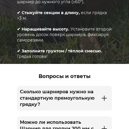
шарнир до нужного угла (≥60°).
✔ Стыкуйте секции в длину,
если грядка
>3 м.
✔ Наращивайте высоту.
Установите второй
уровень досок поверх шарнира, фиксируя
саморезами.
✔ Заполните грунтом / тёплой смесью.
Грядка готова!
Вопросы и ответы
Сколько шарниров нужно на
стандартную прямоугольную
грядку?
Можно ли использовать
Шарнир для грядки 200 мм с