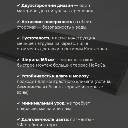
✔
Двухсторонний дизайн
— один
материал, два визуальных решения.
✔
Антислип‑поверхность
на обеих
сторонах — безопасность у воды.
✔
Пустотелость
= легче конструкция —
меньше нагрузка на каркас, ниже
стоимость доставки в регионы Казахстана.
✔
Ширина 165 мм
— меньше стыков,
быстрее монтаж больших террас HoReCa.
✔
Устойчивость к влаге и морозу
—
подходит для контрастного климата (Астана,
Акмолинская область, горные и степные
зоны).
✔
Минимальный уход:
не требует
покраски, масла или лака.
✔
Долговечность цвета:
пигменты +
УФ‑стабилизаторы.