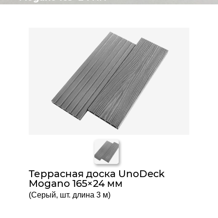
премиальный пустотелый
декинг с глубокой 3D-фактурой
и двумя рабочими
поверхностями,
обеспечивающий стиль,
безопасность и универсальность
для частных и коммерческих
площадок.
В КАТАЛОГ
Террасная доска UnoDeck
Mogano 165×24 мм
(Серый, шт. длина 3 м)